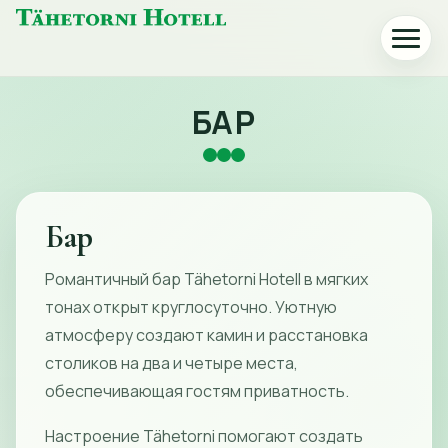
Главная
Откры
страница
или
Tähetorni
закрыт
меню
БАР
Hotell
Бар
Романтичный бар Tähetorni Hotell в мягких
тонах открыт круглосуточно. Уютную
атмосферу создают камин и расстановка
столиков на два и четыре места,
обеспечивающая гостям приватность.
Настроение Tähetorni помогают создать