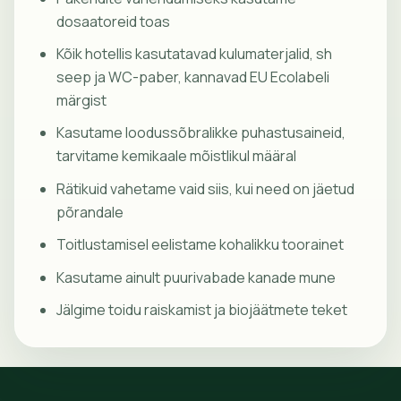
dosaatoreid toas
Kõik hotellis kasutatavad kulumaterjalid, sh
seep ja WC-paber, kannavad EU Ecolabeli
märgist
Kasutame loodussõbralikke puhastusaineid,
tarvitame kemikaale mõistlikul määral
Rätikuid vahetame vaid siis, kui need on jäetud
põrandale
Toitlustamisel eelistame kohalikku toorainet
Kasutame ainult puurivabade kanade mune
Jälgime toidu raiskamist ja biojäätmete teket