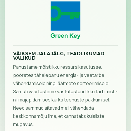
VÄIKSEM JALAJÄLG, TEADLIKUMAD
VALIKUD
Panustame mõistlikku ressursikasutusse,
pöörates tähelepanu energia- ja veetarbe
vähendamisele ning jäätmete sorteerimisele.
Samuti väärtustame vastutustundlikku tarbimist -
nii majapidamises kui ka teenuste pakkumisel.
Need sammud aitavad meil vähendada
keskkonnamõju ilma, et kannataks külaliste
mugavus.