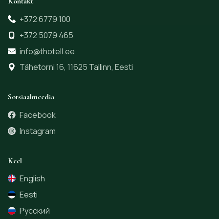
Kontakt
+372 6779 100
+372 5079 465
info@thotell.ee
Tähetorni 16, 11625 Tallinn, Eesti
Sotsiaalmeedia
Facebook
Instagram
Keel
English
Eesti
Русский