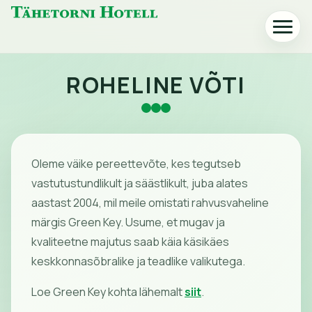
Tähetorni
Ava
Hotelli
või
avaleht
sulge
menüü
ROHELINE VÕTI
Oleme väike pereettevõte, kes tegutseb
vastutustundlikult ja säästlikult, juba alates
aastast 2004, mil meile omistati rahvusvaheline
märgis Green Key. Usume, et mugav ja
kvaliteetne majutus saab käia käsikäes
keskkonnasõbralike ja teadlike valikutega.
Loe Green Key kohta lähemalt
siit
.