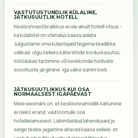
VASTUTUSTUNDLIK KÜLALINE,
JÄTKUSUUTLIK HOTELL
Keskkonnasõbralikkus ei ole ainult hotelli otsus -
ka külalistel on võimalus kaasa aidata.
Julgustame oma külastajaid tegema teadlikke
valikuid, olgu selleks käterättide korduvkasutus,
mõõdukas tarbimine või keskkonda hoidvate
soovituste järgimine. Iga väike samm loeb.
JÄTKUSUUTLIKKUS KUI OSA
NORMAALSEST IGAPÄEVAST
Meie eesmärk on, et keskkonnahoidlik käitumine
ei oleks erand, vaid loomulik osa
hotellielamusest. Läbimõeldud lahendused ja
selge teabe jagamine aitavad kaasa sellele, et
vastutustundlikud valikud oleksid lihtsad ja