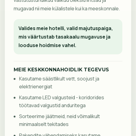
mugavad nii meie külalistele kui ka meeskonnale.
Valides meie hotelli, valid majutuspaiga,
mis väärtustab tasakaalu mugavuse ja
looduse hoidmise vahel.
MEIE KESKKONNAHOIDLIK TEGEVUS
Kasutame säästlikult vett, soojust ja
elektrienergiat
Kasutame LED valgusteid - koridorides
töötavad valgustid anduritega
Sorteerime jäätmeid, neid võimalikult
minimaalselt tekitades
Pakendite vähendamiseks kasutame