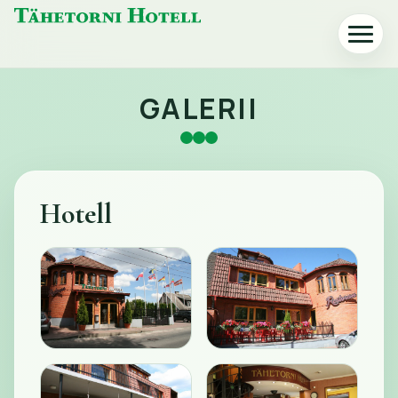
Tähetorni
Ava
Hotelli
või
avaleht
sulge
menüü
GALERII
Hotell