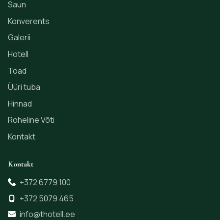
Saun
Konverents
Galerii
Hotell
Toad
Üüri tuba
Hinnad
Roheline Võti
Kontakt
Kontakt
+372 6779 100
+372 5079 465
info@thotell.ee